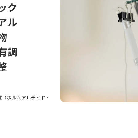
ック
アル
物
有調
整
質（ホルムアルデヒド・