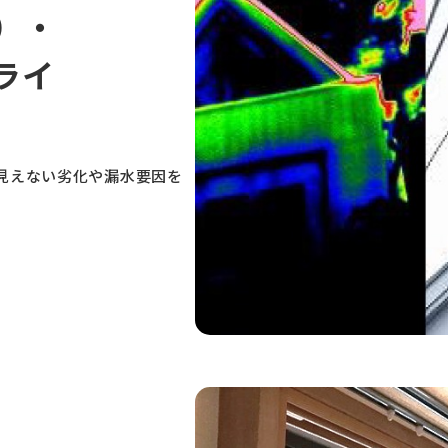
）・
ライ
見えない劣化や漏水要因を