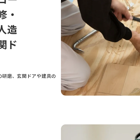
修・
人造
関ド
の研磨、玄関ドアや建具の