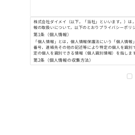
株式会社ダイメイ（以下，「当社」といいます。）は
報の取扱いについて，以下のとおりプライバシーポリ
第1条（個人情報）
「個人情報」とは，個人情報保護法にいう「個人情報
番号，連絡先その他の記述等により特定の個人を識別
定の個人を識別できる情報（個人識別情報）を指しま
第2条（個人情報の収集方法）
「当社は，ユーザーが利用登録をする際に氏名，生年
人情報をお尋ねすることがあります。また，ユーザー
報提供元，広告主，広告配信先などを含みます。以下，
第3条（個人情報を収集・利用する目的）
当社が個人情報を収集・利用する目的は，以下のとお
当社サービスの提供・運営のため
ユーザーからのお問い合わせに回答するため（本
ユーザーが利用中のサービスの新機能，更新情報
メンテナンス，重要なお知らせなど必要に応じた
利用規約に違反したユーザーや，不正・不当な目