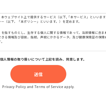
，本ウェブサイト上で提供するサービス（以下,「本サービス」といいま
シー（以下，「本ポリシー」といいます。）を定めます。
」を指すものとし，生存する個人に関する情報であって，当該情報に含ま
できる情報及び容貌，指紋，声紋にかかるデータ，及び健康保険証の保険
す。
月日，住所，電話番号，メールアドレス，銀行口座番号，クレジットカー
と提携先などとの間でなされたユーザーの個人情報を含む取引記録や決済
個人情報の取り扱いについて上記を読み、同意します。
｢提携先｣といいます。）などから収集することがあります。
りです。
人確認を行うことを含む）
Privacy Policy
and
Terms of Service
apply.
，キャンペーン等及び当社が提供する他のサービスの案内のメールを
ご連絡のため
的でサービスを利用しようとするユーザーの特定をし，ご利用をお断