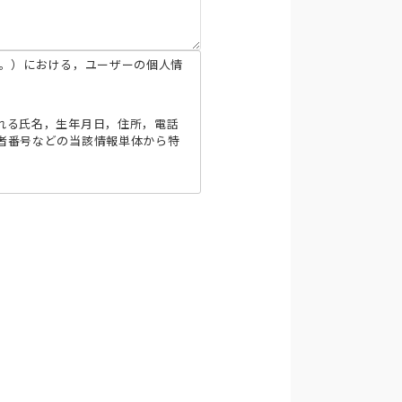
す。）における，ユーザーの個人情
れる氏名，生年月日，住所，電話
者番号などの当該情報単体から特
ド番号，運転免許証番号などの個
に関する情報を,当社の提携先（情
送付するため
りするため